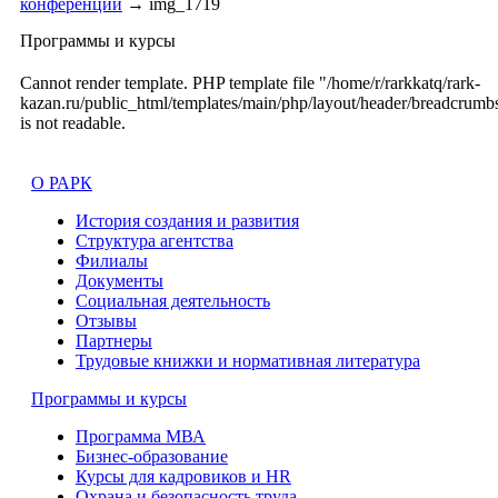
конференции
→
img_1719
Программы и курсы
Cannot render template. PHP template file "/home/r/rarkkatq/rark-
kazan.ru/public_html/templates/main/php/layout/header/breadcrumb
is not readable.
О РАРК
История создания и развития
Структура агентства
Филиалы
Документы
Социальная деятельность
Отзывы
Партнеры
Трудовые книжки и нормативная литература
Программы и курсы
Программа МВА
Бизнес-образование
Курсы для кадровиков и HR
Охрана и безопасность труда