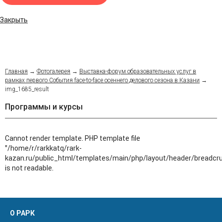
Закрыть
Главная
→
Фотогалерея
→
Выставка-форум образовательных услуг в
рамках первого События face-to-face осеннего делового сезона в Казани
→
img_1685_result
Программы и курсы
Cannot render template. PHP template file
"/home/r/rarkkatq/rark-
kazan.ru/public_html/templates/main/php/layout/header/breadcr
is not readable.
О РАРК