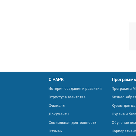
О РАРК
Программы
История создания и развития
Программа М
Структура агентства
Бизнес-обра
Филиалы
Курсы для ка
Документы
Охрана и без
Социальная деятельность
Обучение не
Отзывы
Корпоративн