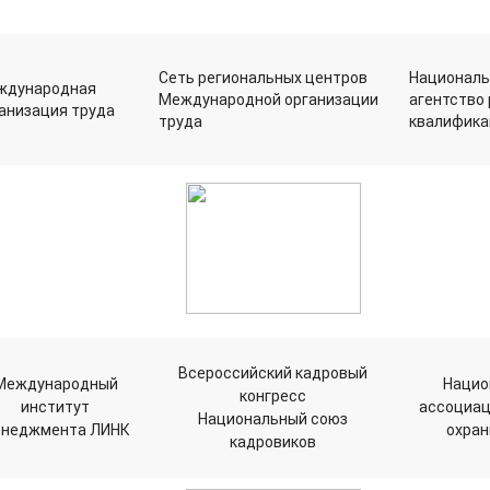
Сеть региональных центров
Националь
ждународная
Международной организации
агентство
анизация труда
труда
квалифика
Всероссийский кадровый
Международный
Нацио
конгресс
институт
ассоциац
Национальный союз
неджмента ЛИНК
охран
кадровиков