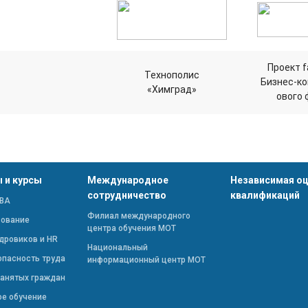
Проект f
Технополис
Бизнес-к
«Химград»
ового 
 и курсы
Международное
Независимая о
сотрудничество
квалификаций
ВА
Филиал международного
зование
центра обучения МОТ
дровиков и HR
Национальный
опасность труда
информационный центр МОТ
занятых граждан
ое обучение