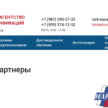
 АГЕНТСТВО
+7 (987) 290-27-33
rark.kaz
ЛИФИКАЦИЙ
+7 (939) 374-12-52
Напишите 
са
Пн-Пт, 9:00 - 17:00
Н
бучение
Дистанционное
Фотогалерея
о
редпенсионеров
обучение
к
артнеры