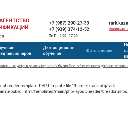
 АГЕНТСТВО
+7 (987) 290-27-33
rark.kaz
ЛИФИКАЦИЙ
+7 (939) 374-12-52
Напишите 
са
Пн-Пт, 9:00 - 17:00
Н
бучение
Дистанционное
Фотогалерея
о
редпенсионеров
обучение
к
тельных услуг в рамках первого События face-to-face осеннего делового сезона 
not render template. PHP template file "/home/r/rarkkatq/rark-
an.ru/public_html/templates/main/php/layout/header/breadcrumbs.ph