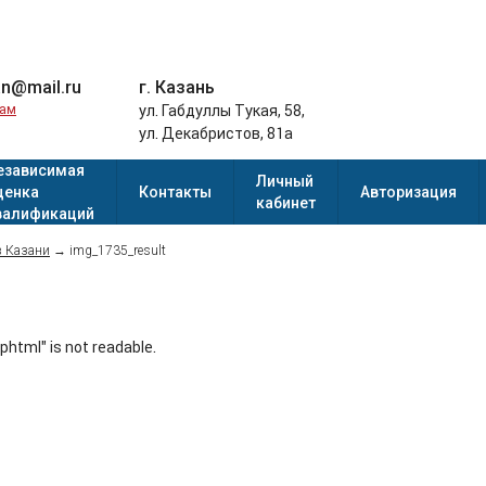
an@mail.ru
г. Казань
нам
ул. Габдуллы Тукая, 58,
ул. Декабристов, 81а
езависимая
Личный
ценка
Контакты
Авторизация
кабинет
валификаций
в Казани
→
img_1735_result
tml" is not readable.