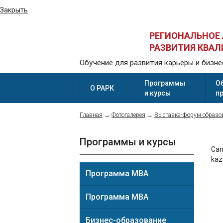
Закрыть
РЕГИОНАЛЬНОЕ
РАЗВИТИЯ КВА
Обучение для развития карьеры и бизне
Программы
О
О РАРК
и курсы
п
Главная
→
Фотогалерея
→
Выставка-форум образова
Программы и курсы
Can
kaz
Программа MBA
Программа MBA
Бизнес-образование