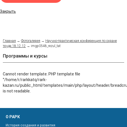
Закрыть
Главная
→
Фотогалерея
→
Научно-практическая конференция по охране
труда 18.12.12
→
imgp0548_rezul_tat
Программы и курсы
Cannot render template. PHP template file
"/home/r/rarkkatq/rark-
kazan.ru/public_html/templates/main/php/layout/header/breadcr
is not readable.
О РАРК
История создания и развития