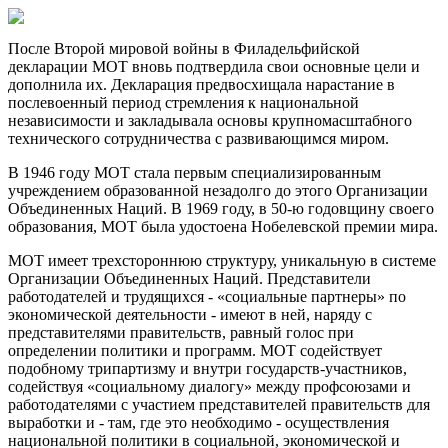
После Второй мировой войны в Филадельфийской
декларации МОТ вновь подтвердила свои основные цели и
дополнила их. Декларация предвосхищала нарастание в
послевоенный период стремления к национальной
независимости и закладывала основы крупномасштабного
технического сотрудничества с развивающимся миром.
В 1946 году МОТ стала первым специализированным
учреждением образованной незадолго до этого Организации
Объединенных Наций. В 1969 году, в 50-ю годовщину своего
образования, МОТ была удостоена Нобелевской премии мира.
МОТ имеет трехстороннюю структуру, уникальную в системе
Организации Объединенных Наций. Представители
работодателей и трудящихся - «социальные партнеры» по
экономической деятельности - имеют в ней, наряду с
представителями правительств, равный голос при
определении политики и программ. МОТ содействует
подобному трипартизму и внутри государств-участников,
содействуя «социальному диалогу» между профсоюзами и
работодателями с участием представителей правительств для
выработки и - там, где это необходимо - осуществления
национальной политики в социальной, экономической и