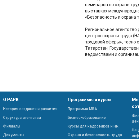
семинаров по охране труд
выставках международно
«Безопасность и охрана 
Региональное агентство 
центров охраны труда (
трудовой сферы», тесно 
Татарстан, Государствен
ведомствами и организац
О РАРК
Программы и курсы
Ме
со
История создания и развития
Программа МВА
Фил
Структура агентства
Бизнес-образование
цен
Филиалы
Курсы для кадровиков и HR
Нац
Документы
Охрана и безопасность труда
инф