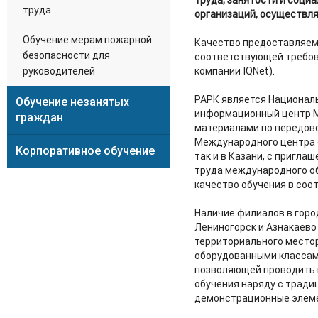
труда
организаций, осуществля
Обучение мерам пожарной
Качество предоставляем
безопасности для
соответствующей требов
компании IQNet).
руководителей
РАРК является Национал
Обучение незанятых
информационный центр М
граждан
материалами по передово
Международного центра о
Корпоративное обучение
так и в Казани, с пригл
труда международного о
качество обучения в соо
Наличие филиалов в горо
Лениногорск и Азнакаево
территориального место
оборудованными классам
позволяющей проводить 
обучения наряду с тради
демонстрационные элем