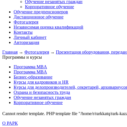
Обучение незанятых граждан
Корпоративное обучение
Обучение предпенсионеров
Дистанционное обучение
Фотогалерея
Независимая оценка квалификаций
Контакты
Личный кабинет
Авторизация
Главная
→
Фотогалерея
→
Презентация оборудования, передан
Программы и курсы
Программа MBA
Программа MBA
Бизнес-образование
Курсы для кадровиков и HR
Курсы для делопроизводителей, секретарей, архивариусо
Охрана и безопасность труда
Обучение незанятых граждан
Корпоративное обучение
Cannot render template. PHP template file "/home/r/rarkkatq/rark-kaz
О РАРК