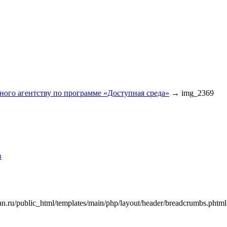
ного агентству по программе «Доступная среда»
→
img_2369
в
an.ru/public_html/templates/main/php/layout/header/breadcrumbs.phtml"