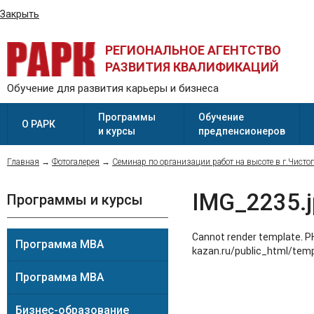
Закрыть
РЕГИОНАЛЬНОЕ АГЕНТСТВО
РАЗВИТИЯ КВАЛИФИКАЦИЙ
Обучение для развития карьеры и бизнеса
Программы
Обучение
О РАРК
и курсы
предпенсионеров
Главная
→
Фотогалерея
→
Семинар по организации работ на высоте в г.Чисто
IMG_2235.j
Программы и курсы
Cannot render template. PH
Программа MBA
kazan.ru/public_html/temp
Программа MBA
Бизнес-образование