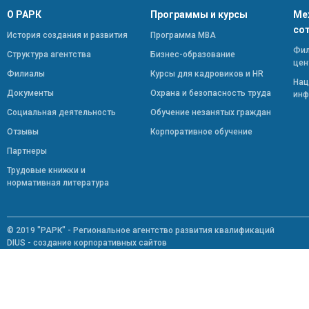
О РАРК
Программы и курсы
Ме
со
История создания и развития
Программа МВА
Фил
Структура агентства
Бизнес-образование
цен
Филиалы
Курсы для кадровиков и HR
Нац
Документы
Охрана и безопасность труда
инф
Социальная деятельность
Обучение незанятых граждан
Отзывы
Корпоративное обучение
Партнеры
Трудовые книжки и
нормативная литература
© 2019 "РАРК" - Региональное агентство развития квалификаций
DIUS - создание корпоративных сайтов