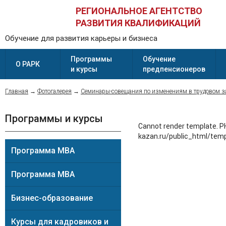
РЕГИОНАЛЬНОЕ АГЕНТСТВО
РАЗВИТИЯ КВАЛИФИКАЦИЙ
Обучение для развития карьеры и бизнеса
Программы
Обучение
О РАРК
и курсы
предпенсионеров
Главная
→
Фотогалерея
→
Семинары-совещания по изменениям в трудовом з
Программы и курсы
Cannot render template. PH
kazan.ru/public_html/temp
Программа MBA
Программа MBA
Бизнес-образование
Курсы для кадровиков и