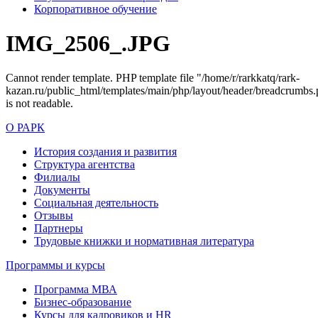
Корпоративное обучение
IMG_2506_.JPG
Cannot render template. PHP template file "/home/r/rarkkatq/rark-
kazan.ru/public_html/templates/main/php/layout/header/breadcrumbs.
is not readable.
О РАРК
История создания и развития
Структура агентства
Филиалы
Документы
Социальная деятельность
Отзывы
Партнеры
Трудовые книжки и нормативная литература
Программы и курсы
Программа МВА
Бизнес-образование
Курсы для кадровиков и HR